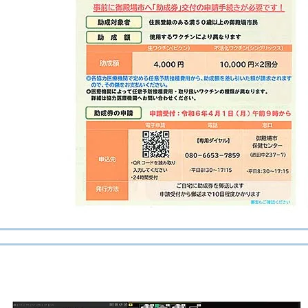
ＡＩ胸部X線画像病変検出ソフト CXR-AID導入