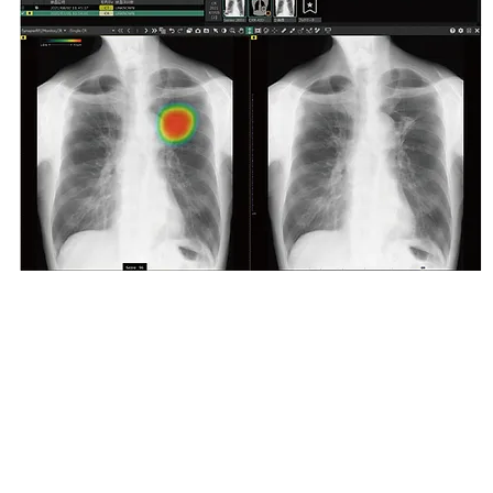
胸部単純X線画像をＡＩによる自動解析を行い、結節・腫
瘤影、浸潤影、気胸の候補領域を検出し、青から赤までの
グラデーションカラーで表示。確信度が低いほど青く、高
いほど赤く表示することで、異常の見落とし防止、さらな
る早期発見が期待できるものと考えております。