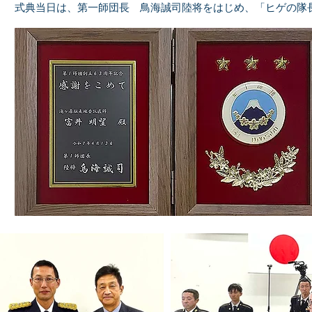
式典当日は、第一師団長 鳥海誠司陸将をはじめ、「ヒゲの隊